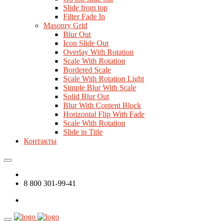
Slide from top
Filter Fade In
Masonry Grid
Blur Out
Icon Slide Out
Overlay With Rotation
Scale With Rotation
Bordered Scale
Scale With Rotation Light
Simple Blur With Scale
Solid Blur Out
Blur With Content Block
Horizontal Flip With Fade
Scale With Rotation
Slide in Title
Контакты
8 800 301-99-41