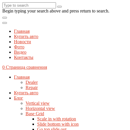
Begin typing your search above and press return to search.
Главная
Купить авто
Новости
Фото
Видео
Контакты
0
Страница сравнения
Главная
Dealer
Repair
Купить авто
Блог
Vertical view
Horizontal view
Base Grid
Scale in with rotation
Slide bottom with icon
Go top slide out