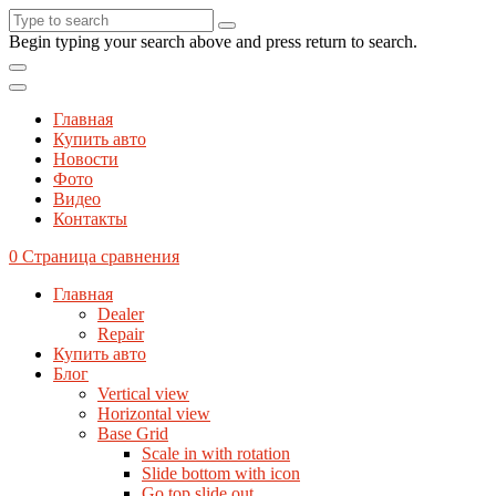
Begin typing your search above and press return to search.
Главная
Купить авто
Новости
Фото
Видео
Контакты
0
Страница сравнения
Главная
Dealer
Repair
Купить авто
Блог
Vertical view
Horizontal view
Base Grid
Scale in with rotation
Slide bottom with icon
Go top slide out