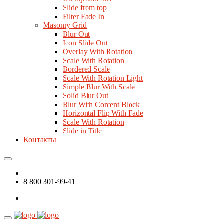
Slide from top
Filter Fade In
Masonry Grid
Blur Out
Icon Slide Out
Overlay With Rotation
Scale With Rotation
Bordered Scale
Scale With Rotation Light
Simple Blur With Scale
Solid Blur Out
Blur With Content Block
Horizontal Flip With Fade
Scale With Rotation
Slide in Title
Контакты
8 800 301-99-41