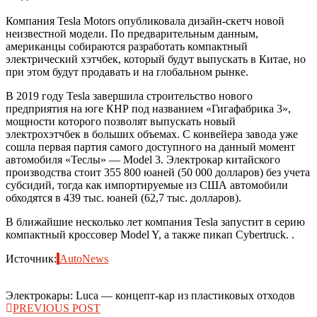
Компания Tesla Motors опубликовала дизайн-скетч новой
неизвестной модели. По предварительным данным,
американцы собираются разработать компактный
электрический хэтчбек, который будут выпускать в Китае, но
при этом будут продавать и на глобальном рынке.
В 2019 году Tesla завершила строительство нового
предприятия на юге КНР под названием «Гигафабрика 3»,
мощности которого позволят выпускать новый
электрохэтчбек в больших объемах. С конвейера завода уже
сошла первая партия самого доступного на данный момент
автомобиля «Теслы» — Model 3. Электрокар китайского
производства стоит 355 800 юаней (50 000 долларов) без учета
субсидий, тогда как импортируемые из США автомобили
обходятся в 439 тыс. юаней (62,7 тыс. долларов).
В ближайшие несколько лет компания Tesla запустит в серию
компактный кроссовер Model Y, а также пикап Cybertruck. .
Источник:
AutoNews
Электрокары: Luca — концепт-кар из пластиковых отходов
PREVIOUS POST