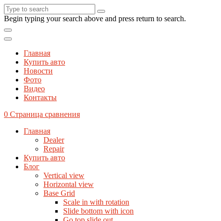
Begin typing your search above and press return to search.
Главная
Купить авто
Новости
Фото
Видео
Контакты
0
Страница сравнения
Главная
Dealer
Repair
Купить авто
Блог
Vertical view
Horizontal view
Base Grid
Scale in with rotation
Slide bottom with icon
Go top slide out