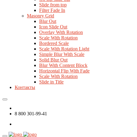
Slide from top
Filter Fade In
Masonry Grid
Blur Out
Icon Slide Out
Overlay With Rotation
Scale With Rotation
Bordered Scale
Scale With Rotation Light
Simple Blur With Scale
Solid Blur Out
Blur With Content Block
Horizontal Flip With Fade
Scale With Rotation
Slide in Title
Контакты
8 800 301-99-41