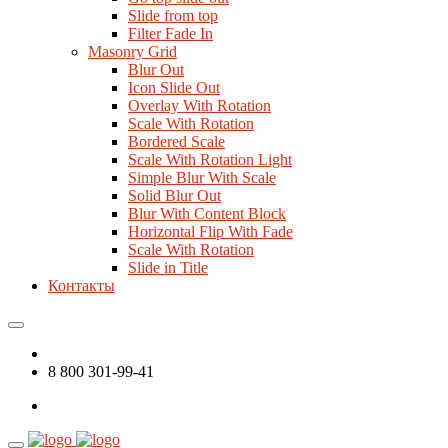
Slide from top
Filter Fade In
Masonry Grid
Blur Out
Icon Slide Out
Overlay With Rotation
Scale With Rotation
Bordered Scale
Scale With Rotation Light
Simple Blur With Scale
Solid Blur Out
Blur With Content Block
Horizontal Flip With Fade
Scale With Rotation
Slide in Title
Контакты
8 800 301-99-41