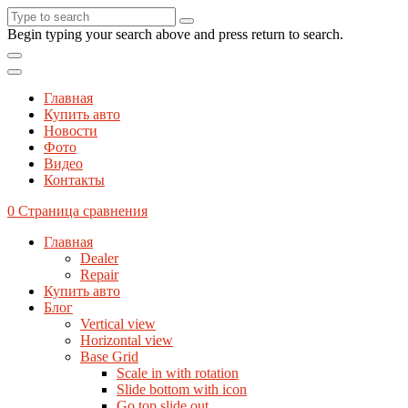
Begin typing your search above and press return to search.
Главная
Купить авто
Новости
Фото
Видео
Контакты
0
Страница сравнения
Главная
Dealer
Repair
Купить авто
Блог
Vertical view
Horizontal view
Base Grid
Scale in with rotation
Slide bottom with icon
Go top slide out