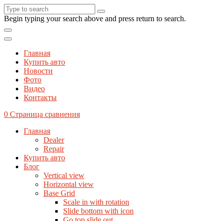
Begin typing your search above and press return to search.
Главная
Купить авто
Новости
Фото
Видео
Контакты
0
Страница сравнения
Главная
Dealer
Repair
Купить авто
Блог
Vertical view
Horizontal view
Base Grid
Scale in with rotation
Slide bottom with icon
Go top slide out