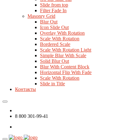
Slide from top
Filter Fade In
Masonry Grid
Blur Out
Icon Slide Out
Overlay With Rotation
Scale With Rotation
Bordered Scale
Scale With Rotation Light
Simple Blur With Scale
Solid Blur Out
Blur With Content Block
Horizontal Flip With Fade
Scale With Rotation
Slide in Title
Контакты
8 800 301-99-41