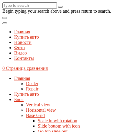
Begin typing your search above and press return to search.
Главная
Купить авто
Новости
Фото
Видео
Контакты
0
Страница сравнения
Главная
Dealer
Repair
Купить авто
Блог
Vertical view
Horizontal view
Base Grid
Scale in with rotation
Slide bottom with icon
Go top slide out