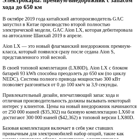
Электрокары: премиум-внедорожник с запасом
хода до 650 км
В октябре 2019 года китайский автопроизводитель GAC
запустил в Китае производство второй полностью
электрической модели, GAC Aion LX, которая дебютировала
на автосалоне Шанхай 2019 в апреле.
Aion LX — это новый флагманский внедорожник премиум-
класса, который появился сразу после седана Aion S,
представленного этой весной.
В своей топовой комплетации (LX80D), Aion LX с блоком
батарей 93 kWh способна преодолеть до 650 км (по циклу
NEDC). Система полного привода мощностью 300 кВт
позволяет разгоняться от 0 до 100 км/ч за 3,9 секунды.
Привлекательный дизайн, впечатляющий запас хода и
отличная производительность должны вызывать некоторый
интерес у клиентов. Цены на новый внедорожник начинаются
от 250 000 юаней ($35,302) на базовую комплектацию LX60 и
достигают 300 000 юаней ($42,362) в топовой версии LX80D.
Базовая комплектация включает в себя уже ставших
привычным для электромобилей набор опций, такие как