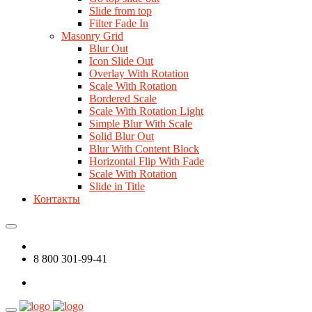
Slide from top
Filter Fade In
Masonry Grid
Blur Out
Icon Slide Out
Overlay With Rotation
Scale With Rotation
Bordered Scale
Scale With Rotation Light
Simple Blur With Scale
Solid Blur Out
Blur With Content Block
Horizontal Flip With Fade
Scale With Rotation
Slide in Title
Контакты
8 800 301-99-41