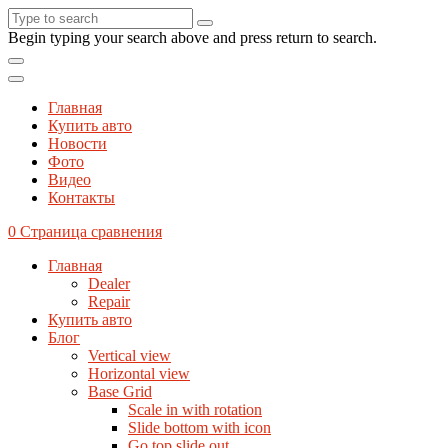
Begin typing your search above and press return to search.
Главная
Купить авто
Новости
Фото
Видео
Контакты
0
Страница сравнения
Главная
Dealer
Repair
Купить авто
Блог
Vertical view
Horizontal view
Base Grid
Scale in with rotation
Slide bottom with icon
Go top slide out