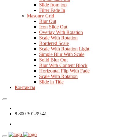
Slide from top
Filter Fade In
Masonry Grid
Blur Out
Icon Slide Out
Overlay With Rotation
Scale With Rotation
Bordered Scale
Scale With Rotation Light
Simple Blur With Scale
Solid Blur Out
Blur With Content Block
Horizontal Flip With Fade
Scale With Rotation
Slide in Title
Контакты
8 800 301-99-41