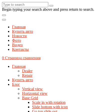
Begin typing your search above and press return to search.
Главная
Купить авто
Новости
Фото
Видео
Контакты
0
Страница сравнения
Главная
Dealer
Repair
Купить авто
Блог
Vertical view
Horizontal view
Base Grid
Scale in with rotation
Slide bottom with icon
Go top slide out