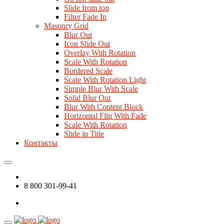
Slide from top
Filter Fade In
Masonry Grid
Blur Out
Icon Slide Out
Overlay With Rotation
Scale With Rotation
Bordered Scale
Scale With Rotation Light
Simple Blur With Scale
Solid Blur Out
Blur With Content Block
Horizontal Flip With Fade
Scale With Rotation
Slide in Title
Контакты
8 800 301-99-41