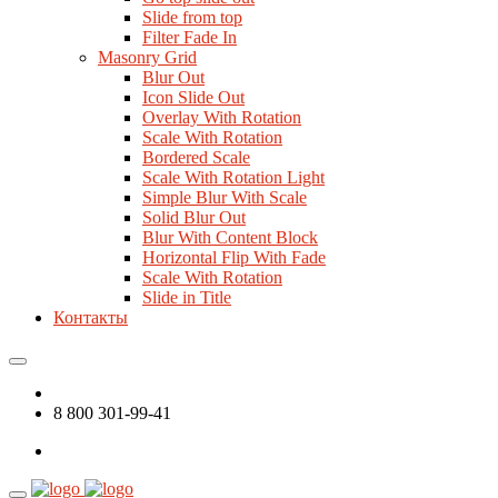
Slide from top
Filter Fade In
Masonry Grid
Blur Out
Icon Slide Out
Overlay With Rotation
Scale With Rotation
Bordered Scale
Scale With Rotation Light
Simple Blur With Scale
Solid Blur Out
Blur With Content Block
Horizontal Flip With Fade
Scale With Rotation
Slide in Title
Контакты
8 800 301-99-41