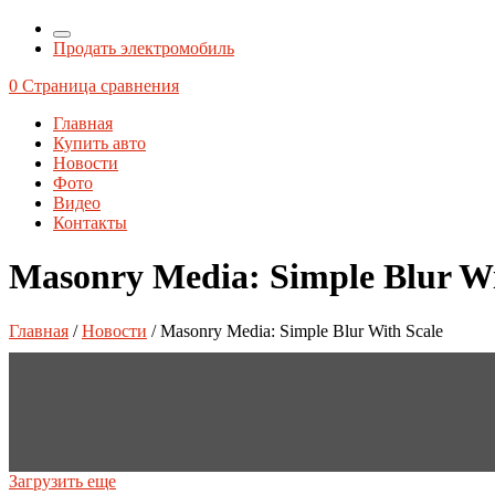
Продать электромобиль
0
Страница сравнения
Главная
Купить авто
Новости
Фото
Видео
Контакты
Masonry Media: Simple Blur Wi
Главная
/
Новости
/ Masonry Media: Simple Blur With Scale
Загрузить еще