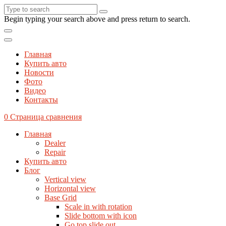
Begin typing your search above and press return to search.
Главная
Купить авто
Новости
Фото
Видео
Контакты
0
Страница сравнения
Главная
Dealer
Repair
Купить авто
Блог
Vertical view
Horizontal view
Base Grid
Scale in with rotation
Slide bottom with icon
Go top slide out