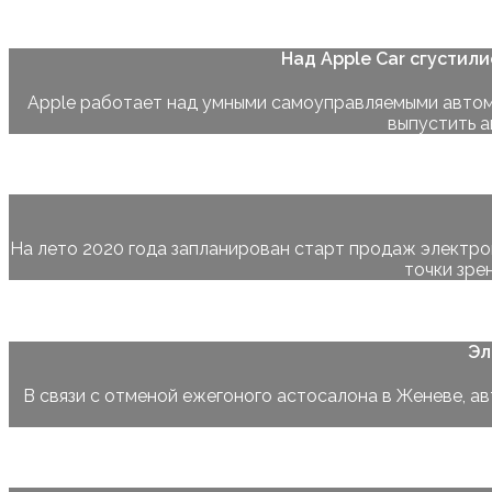
Над Apple Car сгустил
Apple работает над умными самоуправляемыми автомоб
выпустить а
На лето 2020 года запланирован старт продаж электром
точки зре
Эл
В связи с отменой ежегоного астосалона в Женеве, 