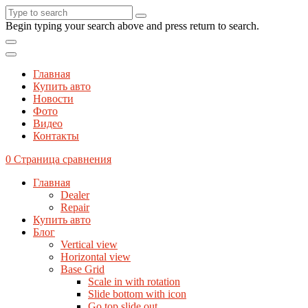
Begin typing your search above and press return to search.
Главная
Купить авто
Новости
Фото
Видео
Контакты
0
Страница сравнения
Главная
Dealer
Repair
Купить авто
Блог
Vertical view
Horizontal view
Base Grid
Scale in with rotation
Slide bottom with icon
Go top slide out