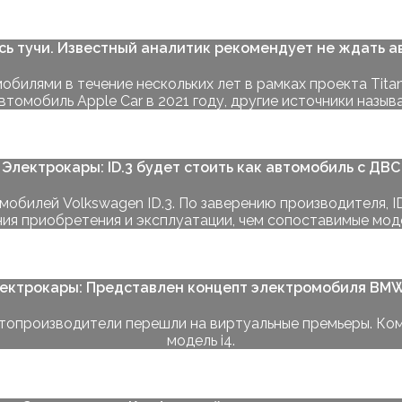
ись тучи. Известный аналитик рекомендует не ждать а
илями в течение нескольких лет в рамках проекта Titan
втомобиль Apple Car в 2021 году, другие источники называ
Электрокары: ID.3 будет стоить как автомобиль с ДВС
обилей Volkswagen ID.3. По заверению производителя, I
ния приобретения и эксплуатации, чем сопоставимые мод
ектрокары: Представлен концепт электромобиля BMW
автопроизводители перешли на виртуальные премьеры. 
модель i4.