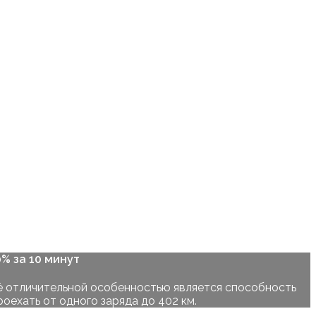
% за 10 минут
Её отличительной особенностью является способность
роехать от одного заряда до 402 км.