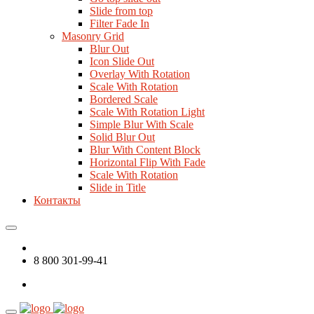
Slide from top
Filter Fade In
Masonry Grid
Blur Out
Icon Slide Out
Overlay With Rotation
Scale With Rotation
Bordered Scale
Scale With Rotation Light
Simple Blur With Scale
Solid Blur Out
Blur With Content Block
Horizontal Flip With Fade
Scale With Rotation
Slide in Title
Контакты
8 800 301-99-41