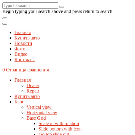
Begin typing your search above and press return to search.
Главная
Купить авто
Новости
Фото
Видео
Контакты
0
Страница сравнения
Главная
Dealer
Repair
Купить авто
Блог
Vertical view
Horizontal view
Base Grid
Scale in with rotation
Slide bottom with icon
Go top slide out