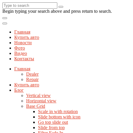
Begin typing your search above and press return to search.
Главная
Купить авто
Новости
Фото
Видео
Контакты
Главная
Dealer
Repair
Купить авто
Блог
Vertical view
Horizontal view
Base Grid
Scale in with rotation
Slide bottom with icon
Go top slide out
Slide from top
Filter Fade In