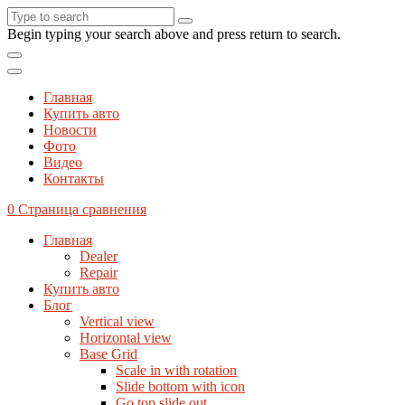
Begin typing your search above and press return to search.
Главная
Купить авто
Новости
Фото
Видео
Контакты
0
Страница сравнения
Главная
Dealer
Repair
Купить авто
Блог
Vertical view
Horizontal view
Base Grid
Scale in with rotation
Slide bottom with icon
Go top slide out