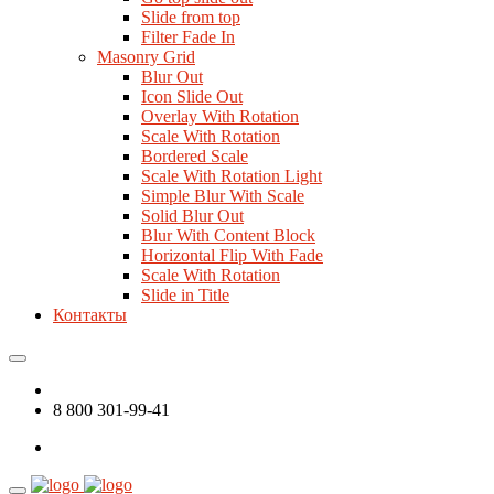
Slide from top
Filter Fade In
Masonry Grid
Blur Out
Icon Slide Out
Overlay With Rotation
Scale With Rotation
Bordered Scale
Scale With Rotation Light
Simple Blur With Scale
Solid Blur Out
Blur With Content Block
Horizontal Flip With Fade
Scale With Rotation
Slide in Title
Контакты
8 800 301-99-41