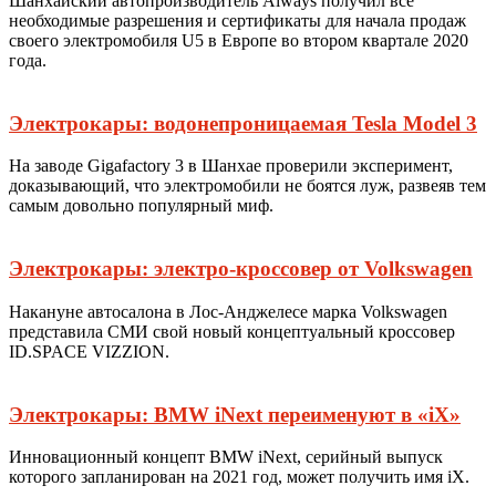
Шанхайский автопроизводитель Aiways получил все
необходимые разрешения и сертификаты для начала продаж
своего электромобиля U5 в Европе во втором квартале 2020
года.
Электрокары: водонепроницаемая Tesla Model 3
На заводе Gigafactory 3 в Шанхае проверили эксперимент,
доказывающий, что электромобили не боятся луж, развеяв тем
самым довольно популярный миф.
Электрокары: электро-кроссовер от Volkswagen
Накануне автосалона в Лос-Анджелесе марка Volkswagen
представила СМИ свой новый концептуальный кроссовер
ID.SPACE VIZZION.
Электрокары: BMW iNext переименуют в «iX»
Инновационный концепт BMW iNext, серийный выпуск
которого запланирован на 2021 год, может получить имя iX.