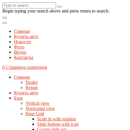
Begin typing your search above and press return to search.
Главная
Купить авто
Новости
Фото
Видео
Контакты
0
Страница сравнения
Главная
Dealer
Repair
Купить авто
Блог
Vertical view
Horizontal view
Base Grid
Scale in with rotation
Slide bottom with icon
Go top slide out