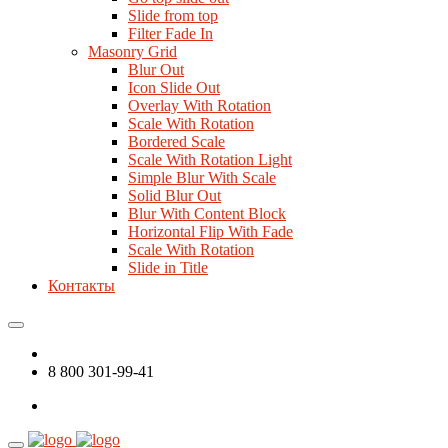
Slide from top
Filter Fade In
Masonry Grid
Blur Out
Icon Slide Out
Overlay With Rotation
Scale With Rotation
Bordered Scale
Scale With Rotation Light
Simple Blur With Scale
Solid Blur Out
Blur With Content Block
Horizontal Flip With Fade
Scale With Rotation
Slide in Title
Контакты
8 800 301-99-41