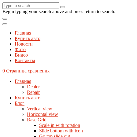
Begin typing your search above and press return to search.
Главная
Купить авто
Новости
Фото
Видео
Контакты
0
Страница сравнения
Главная
Dealer
Repair
Купить авто
Блог
Vertical view
Horizontal view
Base Grid
Scale in with rotation
Slide bottom with icon
Go top slide out