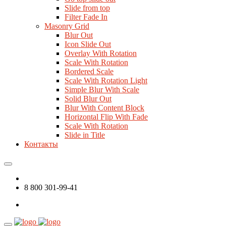
Slide from top
Filter Fade In
Masonry Grid
Blur Out
Icon Slide Out
Overlay With Rotation
Scale With Rotation
Bordered Scale
Scale With Rotation Light
Simple Blur With Scale
Solid Blur Out
Blur With Content Block
Horizontal Flip With Fade
Scale With Rotation
Slide in Title
Контакты
8 800 301-99-41