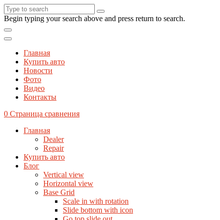
Begin typing your search above and press return to search.
Главная
Купить авто
Новости
Фото
Видео
Контакты
0
Страница сравнения
Главная
Dealer
Repair
Купить авто
Блог
Vertical view
Horizontal view
Base Grid
Scale in with rotation
Slide bottom with icon
Go top slide out