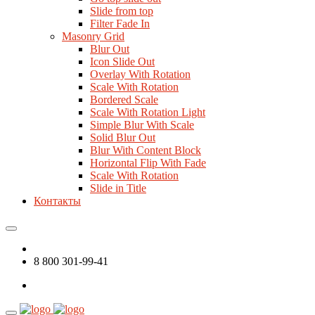
Slide from top
Filter Fade In
Masonry Grid
Blur Out
Icon Slide Out
Overlay With Rotation
Scale With Rotation
Bordered Scale
Scale With Rotation Light
Simple Blur With Scale
Solid Blur Out
Blur With Content Block
Horizontal Flip With Fade
Scale With Rotation
Slide in Title
Контакты
8 800 301-99-41