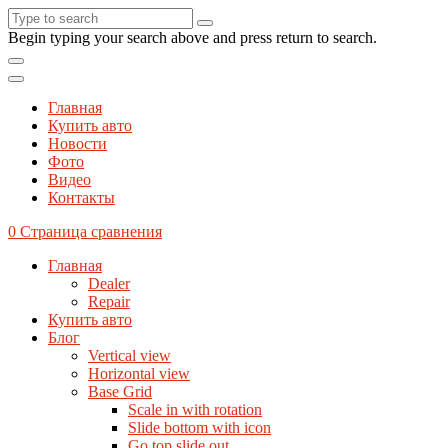
Begin typing your search above and press return to search.
Главная
Купить авто
Новости
Фото
Видео
Контакты
0
Страница сравнения
Главная
Dealer
Repair
Купить авто
Блог
Vertical view
Horizontal view
Base Grid
Scale in with rotation
Slide bottom with icon
Go top slide out