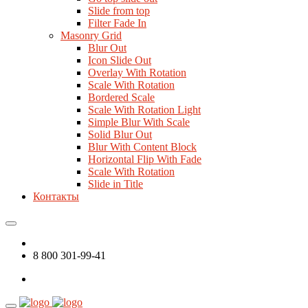
Slide from top
Filter Fade In
Masonry Grid
Blur Out
Icon Slide Out
Overlay With Rotation
Scale With Rotation
Bordered Scale
Scale With Rotation Light
Simple Blur With Scale
Solid Blur Out
Blur With Content Block
Horizontal Flip With Fade
Scale With Rotation
Slide in Title
Контакты
8 800 301-99-41