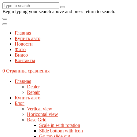
Begin typing your search above and press return to search.
Главная
Купить авто
Новости
Фото
Видео
Контакты
0
Страница сравнения
Главная
Dealer
Repair
Купить авто
Блог
Vertical view
Horizontal view
Base Grid
Scale in with rotation
Slide bottom with icon
Go top slide out