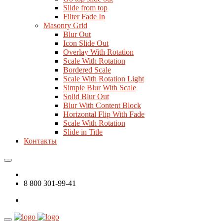
Slide from top
Filter Fade In
Masonry Grid
Blur Out
Icon Slide Out
Overlay With Rotation
Scale With Rotation
Bordered Scale
Scale With Rotation Light
Simple Blur With Scale
Solid Blur Out
Blur With Content Block
Horizontal Flip With Fade
Scale With Rotation
Slide in Title
Контакты
8 800 301-99-41