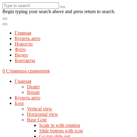
Begin typing your search above and press return to search.
Главная
Купить авто
Новости
Фото
Видео
Контакты
0
Страница сравнения
Главная
Dealer
Repair
Купить авто
Блог
Vertical view
Horizontal view
Base Grid
Scale in with rotation
Slide bottom with icon
Go top slide out