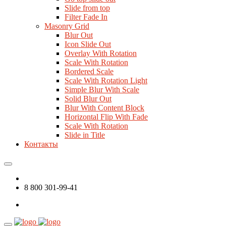
Slide from top
Filter Fade In
Masonry Grid
Blur Out
Icon Slide Out
Overlay With Rotation
Scale With Rotation
Bordered Scale
Scale With Rotation Light
Simple Blur With Scale
Solid Blur Out
Blur With Content Block
Horizontal Flip With Fade
Scale With Rotation
Slide in Title
Контакты
8 800 301-99-41