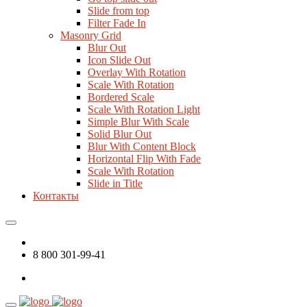
Slide from top
Filter Fade In
Masonry Grid
Blur Out
Icon Slide Out
Overlay With Rotation
Scale With Rotation
Bordered Scale
Scale With Rotation Light
Simple Blur With Scale
Solid Blur Out
Blur With Content Block
Horizontal Flip With Fade
Scale With Rotation
Slide in Title
Контакты
8 800 301-99-41