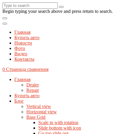
Begin typing your search above and press return to search.
Главная
Купить авто
Новости
Фото
Видео
Контакты
0
Страница сравнения
Главная
Dealer
Repair
Купить авто
Блог
Vertical view
Horizontal view
Base Grid
Scale in with rotation
Slide bottom with icon
Go top slide out