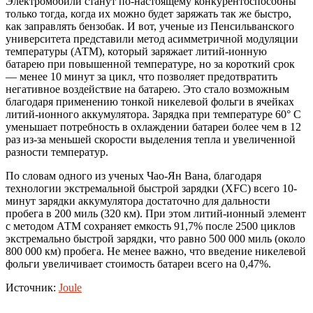
Электромобили станут по-настоящему конкурентоспособны
только тогда, когда их можно будет заряжать так же быстро,
как заправлять бензобак. И вот, ученые из Пенсильванского
университета представили метод асимметричной модуляции
температуры (АТМ), который заряжает литий-ионную
батарею при повышенной температуре, но за короткий срок
— менее 10 минут за цикл, что позволяет предотвратить
негативное воздействие на батарею. Это стало возможным
благодаря применению тонкой никелевой фольги в ячейках
литий-ионного аккумулятора. Зарядка при температуре 60° C
уменьшает потребность в охлаждении батареи более чем в 12
раз из-за меньшей скорости выделения тепла и увеличенной
разности температур.
По словам одного из ученых Чао-Ян Вана, благодаря
технологии экстремальной быстрой зарядки (XFC) всего 10-
минут зарядки аккумулятора достаточно для дальности
пробега в 200 миль (320 км). При этом литий-ионный элемент
с методом АТМ сохраняет емкость 91,7% после 2500 циклов
экстремально быстрой зарядки, что равно 500 000 миль (около
800 000 км) пробега. Не менее важно, что введение никелевой
фольги увеличивает стоимость батареи всего на 0,47%.
Источник:
Joule